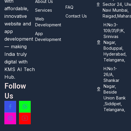
with
About Us
Sector 24, Ul
FAQ
affordable,
Services
Navi Mumbai,
innovative
Contact Us
Raigad,Mahara
Web
website and
Development
H.No:3-
109/31/P/K,
app
App
Srinivas
development
Development
Nagar,
— making
Boduppal,
India truly
Hyderabad,
Telangana,
digital with
H.No:1-
KMS AI Tech
26/A,
Hub.
Shankar
Follow
Nagar,
Beside
Us
Union Bank
,Siddipet,
Telangana,