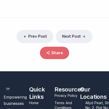
Prev Post
Next Post
Share
Quick
Resources
Our
Links
Locations
Privacy Policy
Empowering
Home
Terms And
Allyd Pearl, S
businesses
Conditions
No. 2, Plot No