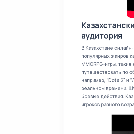
Казахстанск
аудитория
В Казахстане онлайн-
популярных жанров к
МMORPG-игры, такие к
путешествовать по о
например, “Dota 2” и 
реальном времени. Шу
боевые действия. Каз
игроков разного возр