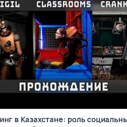
нг в Казахстане: роль социальны