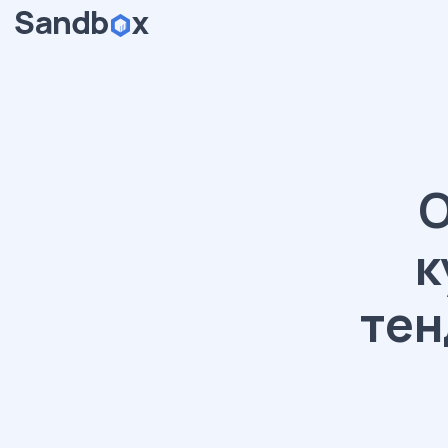
О
к
тен