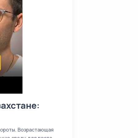
захстане:
бороты. Возрастающая
тную среду для роста