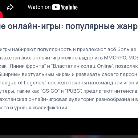
ие онлайн-игры: популярные жанр
игры набирают популярность и привлекают всё больше 
азахстанских онлайн-игр можно выделить MMORPG, MOB
ак “Линия фронта” и “Властелин колец Online”, позволя
бширным виртуальным мирам и развивать своего персон
“Леague of Legends”, сосредоточены на командной игре 
теры, такие как “CS:GO” и “PUBG”, предлагают интенси
ахстанская онлайн-игровая аудитория разнообразна и 
аста и уровня квалификации.