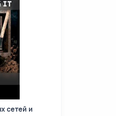
х сетей и