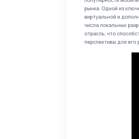
рынка. Одной из клю
виртуальной и дополн
числа локальных раз
отрасль, что способс
перспективы для его