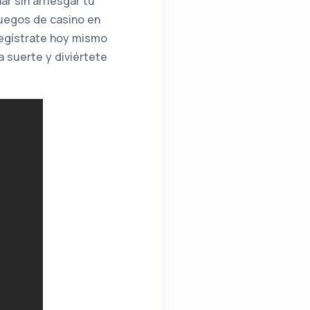
r sin arriesgar tu
juegos de casino en
Regístrate hoy mismo
 suerte y diviértete