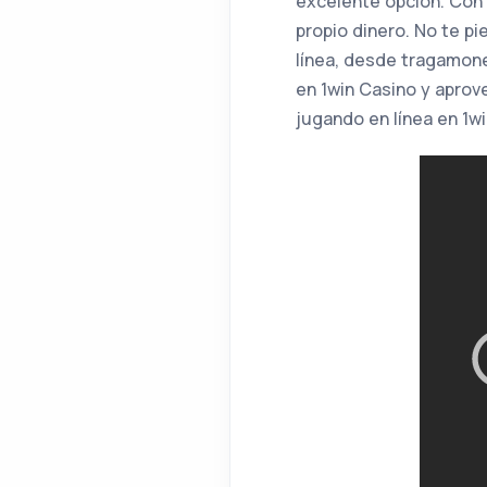
excelente opción. Con 
propio dinero. No te p
línea, desde tragamon
en 1win Casino y aprov
jugando en línea en 1w