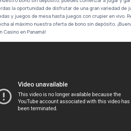
nuestro bono sin depósito, puedes comenzar a jugar y gana
ierdas la oportunidad de disfrutar de una gran variedad de 
edas y juegos de mesa hasta juegos con crupier en vivo. 
echa al máximo nuestra oferta de bono sin depósito. ¡Buena
in Casino en Panamá!