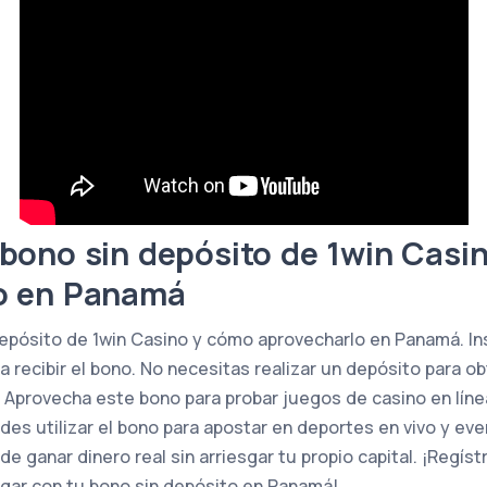
 bono sin depósito de 1win Casi
o en Panamá
epósito de 1win Casino y cómo aprovecharlo en Panamá. In
ra recibir el bono. No necesitas realizar un depósito para o
Aprovecha este bono para probar juegos de casino en línea
des utilizar el bono para apostar en deportes en vivo y ev
de ganar dinero real sin arriesgar tu propio capital. ¡Regíst
gar con tu bono sin depósito en Panamá!