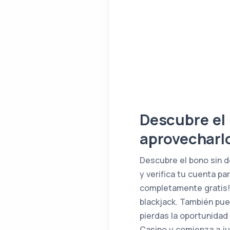
Descubre el
aprovecharl
Descubre el bono sin d
y verifica tu cuenta pa
completamente gratis! 
blackjack. También pue
pierdas la oportunidad 
Casino y comienza a ju