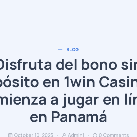
BLOG
Disfruta del bono si
ósito en 1win Casi
ienza a jugar en l
en Panamá
October 10, 2025
Admin1
0 Comments