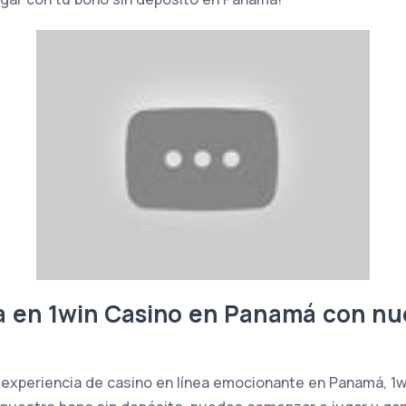
a en 1win Casino en Panamá con nu
experiencia de casino en línea emocionante en Panamá, 1w