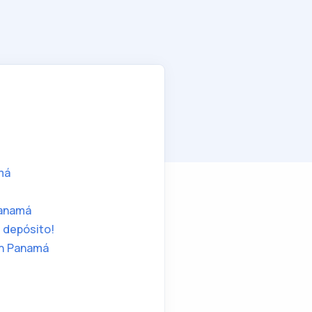
má
Panamá
 depósito!
en Panamá