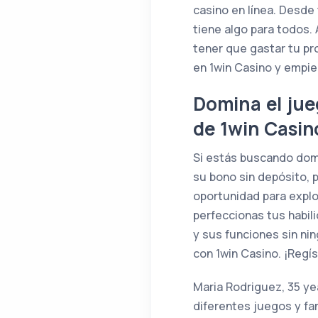
casino en línea. Desde
tiene algo para todos.
tener que gastar tu pr
en 1win Casino y empi
Domina el jue
de 1win Casin
Si estás buscando domin
su bono sin depósito, 
oportunidad para explo
perfeccionas tus habil
y sus funciones sin ni
con 1win Casino. ¡Regí
Maria Rodriguez, 35 ye
diferentes juegos y fa