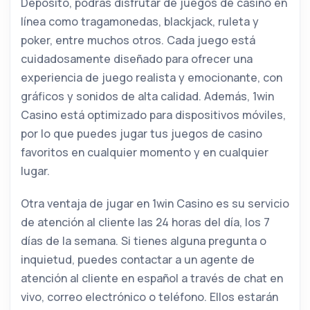
Depósito, podrás disfrutar de juegos de casino en
línea como tragamonedas, blackjack, ruleta y
poker, entre muchos otros. Cada juego está
cuidadosamente diseñado para ofrecer una
experiencia de juego realista y emocionante, con
gráficos y sonidos de alta calidad. Además, 1win
Casino está optimizado para dispositivos móviles,
por lo que puedes jugar tus juegos de casino
favoritos en cualquier momento y en cualquier
lugar.
Otra ventaja de jugar en 1win Casino es su servicio
de atención al cliente las 24 horas del día, los 7
días de la semana. Si tienes alguna pregunta o
inquietud, puedes contactar a un agente de
atención al cliente en español a través de chat en
vivo, correo electrónico o teléfono. Ellos estarán