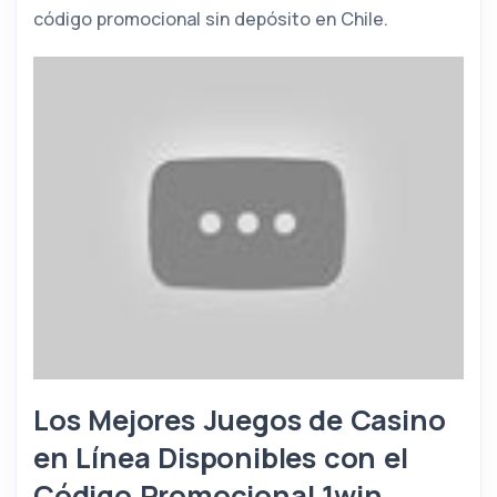
código promocional sin depósito en Chile.
Los Mejores Juegos de Casino
en Línea Disponibles con el
Código Promocional 1win