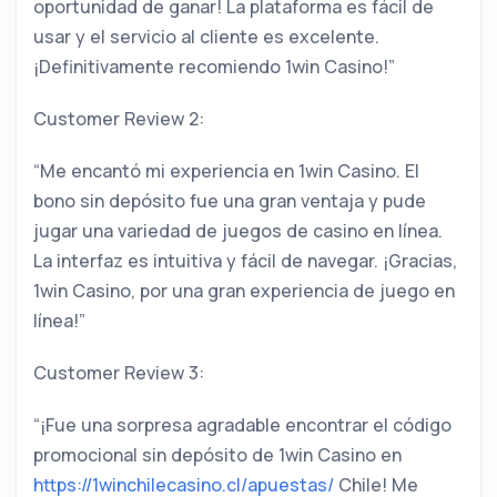
oportunidad de ganar! La plataforma es fácil de
usar y el servicio al cliente es excelente.
¡Definitivamente recomiendo 1win Casino!”
Customer Review 2:
“Me encantó mi experiencia en 1win Casino. El
bono sin depósito fue una gran ventaja y pude
jugar una variedad de juegos de casino en línea.
La interfaz es intuitiva y fácil de navegar. ¡Gracias,
1win Casino, por una gran experiencia de juego en
línea!”
Customer Review 3:
“¡Fue una sorpresa agradable encontrar el código
promocional sin depósito de 1win Casino en
https://1winchilecasino.cl/apuestas/
Chile! Me