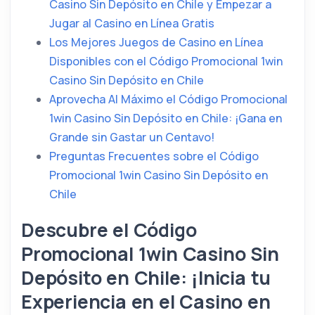
Casino Sin Depósito en Chile y Empezar a
Jugar al Casino en Línea Gratis
Los Mejores Juegos de Casino en Línea
Disponibles con el Código Promocional 1win
Casino Sin Depósito en Chile
Aprovecha Al Máximo el Código Promocional
1win Casino Sin Depósito en Chile: ¡Gana en
Grande sin Gastar un Centavo!
Preguntas Frecuentes sobre el Código
Promocional 1win Casino Sin Depósito en
Chile
Descubre el Código
Promocional 1win Casino Sin
Depósito en Chile: ¡Inicia tu
Experiencia en el Casino en