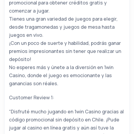
promocional para obtener créditos gratis y
comenzar a jugar.
Tienes una gran variedad de juegos para elegir,
desde tragamonedas y juegos de mesa hasta
juegos en vivo.
¡Con un poco de suerte y habilidad, podrás ganar
premios impresionantes sin tener que realizar un
depósito!
No esperes más y únete a la diversión en 1win
Casino, donde el juego es emocionante y las
ganancias son réales.
Customer Review 1:
“Disfruté mucho jugando en 1win Casino gracias al
código promocional sin depósito en Chile. ¡Pude
jugar al casino en línea gratis y aún así tuve la