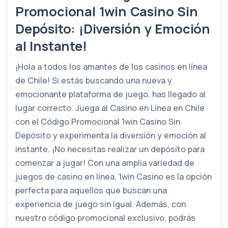
Promocional 1win Casino Sin
Depósito: ¡Diversión y Emoción
al Instante!
¡Hola a todos los amantes de los casinos en línea
de Chile! Si estás buscando una nueva y
emocionante plataforma de juego, has llegado al
lugar correcto. Juega al Casino en Línea en Chile
con el Código Promocional 1win Casino Sin
Depósito y experimenta la diversión y emoción al
instante. ¡No necesitas realizar un depósito para
comenzar a jugar! Con una amplia variedad de
juegos de casino en línea, 1win Casino es la opción
perfecta para aquellos que buscan una
experiencia de juego sin igual. Además, con
nuestro código promocional exclusivo, podrás