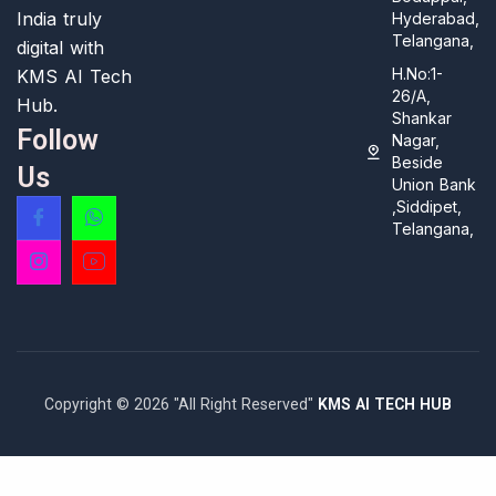
India truly
Hyderabad,
Telangana,
digital with
H.No:1-
KMS AI Tech
26/A,
Hub.
Shankar
Follow
Nagar,
Beside
Us
Union Bank
,Siddipet,
Telangana,
Copyright © 2026 "All Right Reserved"
KMS AI TECH HUB