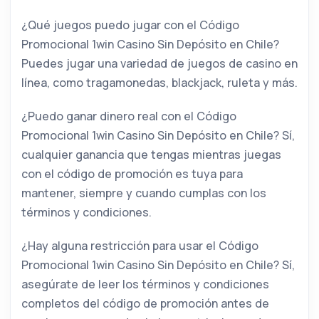
¿Qué juegos puedo jugar con el Código
Promocional 1win Casino Sin Depósito en Chile?
Puedes jugar una variedad de juegos de casino en
línea, como tragamonedas, blackjack, ruleta y más.
¿Puedo ganar dinero real con el Código
Promocional 1win Casino Sin Depósito en Chile? Sí,
cualquier ganancia que tengas mientras juegas
con el código de promoción es tuya para
mantener, siempre y cuando cumplas con los
términos y condiciones.
¿Hay alguna restricción para usar el Código
Promocional 1win Casino Sin Depósito en Chile? Sí,
asegúrate de leer los términos y condiciones
completos del código de promoción antes de