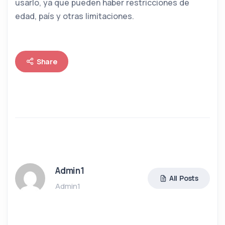
usarlo, ya que pueden haber restricciones de
edad, país y otras limitaciones.
Share
Admin1
All Posts
Admin1