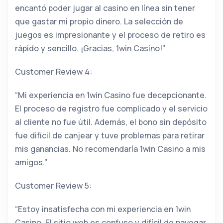
encantó poder jugar al casino en línea sin tener
que gastar mi propio dinero. La selección de
juegos es impresionante y el proceso de retiro es
rápido y sencillo. ¡Gracias, 1win Casino!”
Customer Review 4:
“Mi experiencia en 1win Casino fue decepcionante.
El proceso de registro fue complicado y el servicio
al cliente no fue útil. Además, el bono sin depósito
fue difícil de canjear y tuve problemas para retirar
mis ganancias. No recomendaría 1win Casino a mis
amigos.”
Customer Review 5:
“Estoy insatisfecha con mi experiencia en 1win
Casino. El sitio web es confuso y difícil de navegar.