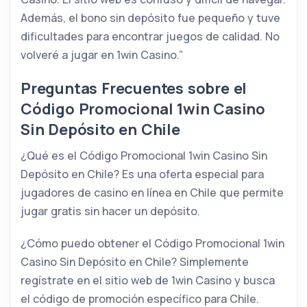
Además, el bono sin depósito fue pequeño y tuve
dificultades para encontrar juegos de calidad. No
volveré a jugar en 1win Casino.”
Preguntas Frecuentes sobre el
Código Promocional 1win Casino
Sin Depósito en Chile
¿Qué es el Código Promocional 1win Casino Sin
Depósito en Chile? Es una oferta especial para
jugadores de casino en línea en Chile que permite
jugar gratis sin hacer un depósito.
¿Cómo puedo obtener el Código Promocional 1win
Casino Sin Depósito en Chile? Simplemente
regístrate en el sitio web de 1win Casino y busca
el código de promoción específico para Chile.