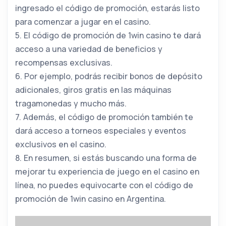
ingresado el código de promoción, estarás listo
para comenzar a jugar en el casino.
5. El código de promoción de 1win casino te dará
acceso a una variedad de beneficios y
recompensas exclusivas.
6. Por ejemplo, podrás recibir bonos de depósito
adicionales, giros gratis en las máquinas
tragamonedas y mucho más.
7. Además, el código de promoción también te
dará acceso a torneos especiales y eventos
exclusivos en el casino.
8. En resumen, si estás buscando una forma de
mejorar tu experiencia de juego en el casino en
línea, no puedes equivocarte con el código de
promoción de 1win casino en Argentina.