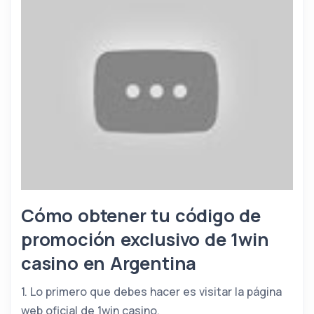
Cómo obtener tu código de
promoción exclusivo de 1win
casino en Argentina
1. Lo primero que debes hacer es visitar la página
web oficial de 1win casino.