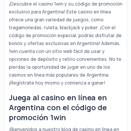
¡Descubre el casino 1win y su código de promoción
exclusivo para Argentina! Este casino en línea
ofrece una gran variedad de juegos, como
tragamonedas, ruleta, blackjack y poker. ¡Con el
código de promoción especial, podrás disfrutar de
bonos y ofertas exclusivas en Argentina! Además,
1win cuenta con un sitio web fácil de usar y
opciones de depósito y retiro convenientes. No te
pierdas la oportunidad de jugar en uno de los
casinos en línea más populares de Argentina.
¡Regístrate hoy mismo y comienza a ganar!
Juega al casino en línea en
Argentina con el código de
promoción 1win
¡Bienvenidos a nuestro blog de casino en línea en