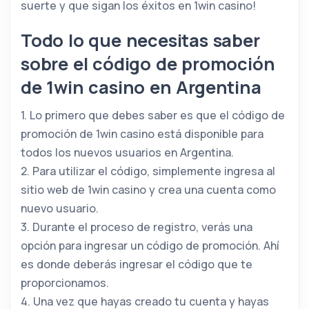
suerte y que sigan los éxitos en 1win casino!
Todo lo que necesitas saber
sobre el código de promoción
de 1win casino en Argentina
1. Lo primero que debes saber es que el código de
promoción de 1win casino está disponible para
todos los nuevos usuarios en Argentina.
2. Para utilizar el código, simplemente ingresa al
sitio web de 1win casino y crea una cuenta como
nuevo usuario.
3. Durante el proceso de registro, verás una
opción para ingresar un código de promoción. Ahí
es donde deberás ingresar el código que te
proporcionamos.
4. Una vez que hayas creado tu cuenta y hayas