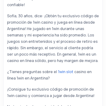
confiable!
Sofía, 30 años, dice: ¡Obtén tu exclusivo código de
promoción de 1win casino y juega en línea desde
Argentina! He jugado en 1win durante unas
semanas y mi experiencia ha sido promedio. Los
juegos son entretenidos y el proceso de retiro es
rápido. Sin embargo, el servicio al cliente podría
ser un poco más receptivo. En general, 1win es un
casino en línea sólido, pero hay margen de mejora.
¿Tienes preguntas sobre el
1win slot
casino en
línea 1win en Argentina?
¡Consigue tu exclusivo código de promoción de
1win casino y comienza a jugar desde Argentina!