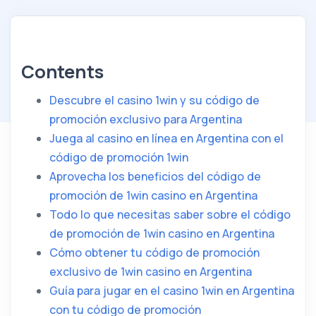
Contents
Descubre el casino 1win y su código de
promoción exclusivo para Argentina
Juega al casino en línea en Argentina con el
código de promoción 1win
Aprovecha los beneficios del código de
promoción de 1win casino en Argentina
Todo lo que necesitas saber sobre el código
de promoción de 1win casino en Argentina
Cómo obtener tu código de promoción
exclusivo de 1win casino en Argentina
Guía para jugar en el casino 1win en Argentina
con tu código de promoción