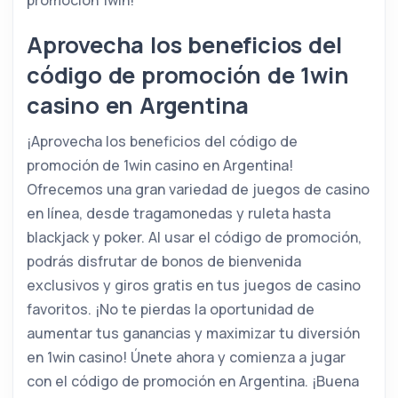
promoción 1win!
Aprovecha los beneficios del
código de promoción de 1win
casino en Argentina
¡Aprovecha los beneficios del código de
promoción de 1win casino en Argentina!
Ofrecemos una gran variedad de juegos de casino
en línea, desde tragamonedas y ruleta hasta
blackjack y poker. Al usar el código de promoción,
podrás disfrutar de bonos de bienvenida
exclusivos y giros gratis en tus juegos de casino
favoritos. ¡No te pierdas la oportunidad de
aumentar tus ganancias y maximizar tu diversión
en 1win casino! Únete ahora y comienza a jugar
con el código de promoción en Argentina. ¡Buena