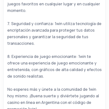
juegos favoritos en cualquier lugar y en cualquier
momento.
7. Seguridad y confianza: 1win utiliza tecnología de
encriptación avanzada para proteger tus datos
personales y garantizar la seguridad de tus
transacciones.
8. Experiencia de juego emocionante: 1win te
ofrece una experiencia de juego emocionante y
entretenida, con gráficos de alta calidad y efectos
de sonido realistas.
No esperes más y únete a la comunidad de 1win
hoy mismo. ¡Buena suerte y diviértete jugando al
casino en línea en Argentina con el código de