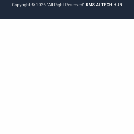
Copyright © 2026 "All Right Reserved"
KMS AI TECH HUB