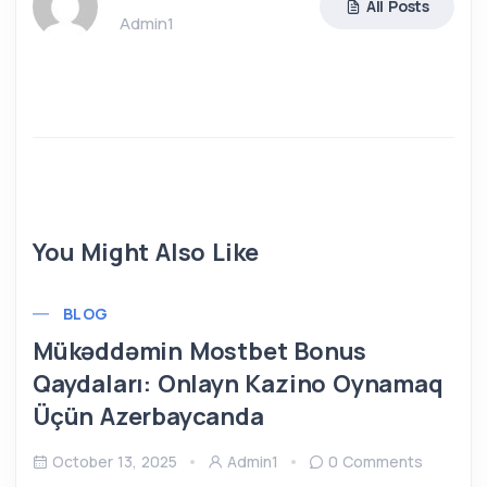
All Posts
Admin1
You Might Also Like
BLOG
Mükəddəmin Mostbet Bonus
Qaydaları: Onlayn Kazino Oynamaq
Üçün Azerbaycanda
October 13, 2025
Admin1
0 Comments