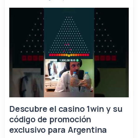
Descubre el casino 1win y su
código de promoción
exclusivo para Argentina