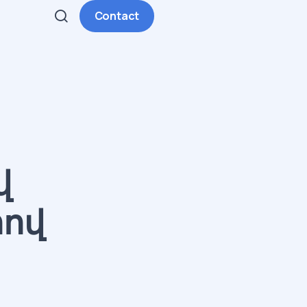
Contact
վ
րով