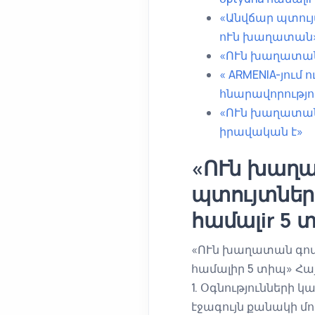
«Անվճար պտույ
ոՒն խաղատան
«ՈՒն խաղատան
« ARMENIA-յում
հնարավորությո
«ՈՒն խաղատան 
իրավական է»
«ՈՒն խաղա
պտույտներ
համալir 5 
«ՈՒն խաղատան գովա
համալիր 5 տիպ» Հ
1. Օգնությունների կ
էջագույն քանակի մո