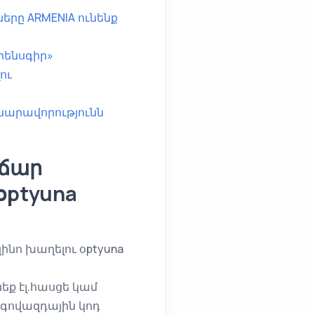
րը ARMENIA ունենք
րենսգիր»
ու
նարավորությունն
վճար
օptyuna
նո խաղելու օptyuna
նեք էլ.հասցե կամ
 գովազդային կոդ