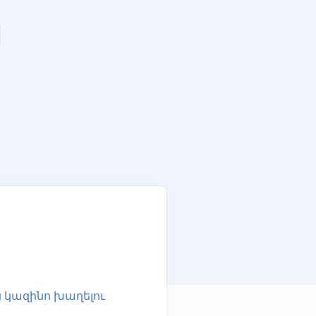
ն
 կազինո խաղելու