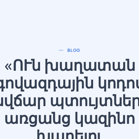
BLOG
«ՈՒն խաղատան
գովազդային կոդո
վճար պտույտնե
առցանց կազինո
խաղելու