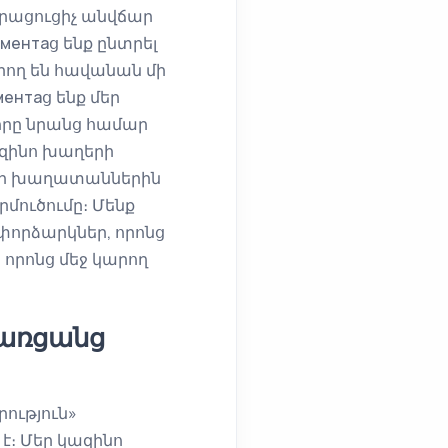
լրացուցիչ անվճար
ентаց ենք ընտրել
րող են հավանան մի
ентаց ենք մեր
որը նրանց համար
ազինո խաղերի
մեր խաղատաններին
րմուծումը։ Մենք
փորձարկներ, որոնց
որոնց մեջ կարող
 առցանց
ություն»
է։ Մեր կազինո