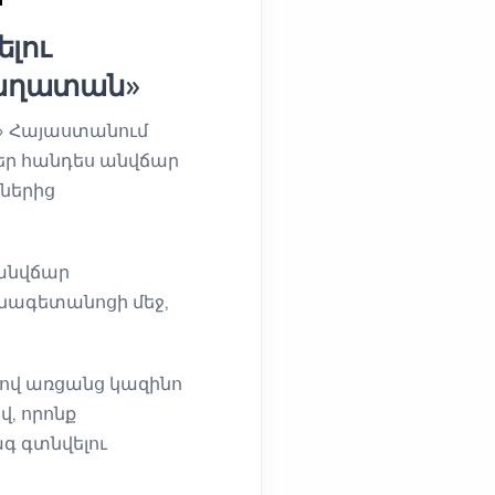
լու
խաղատան»
ը» Հայաստանում
եր հանդես անվճար
ներից
«անվճար
սնագետանոցի մեջ,
ով առցանց կազինո
վ, որոնք
գ գտնվելու