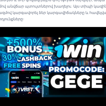
զմով անվճար պտույտներով խաղելու: Այս տիպի կազի
կազմով կարգավորել ձեր կարգավիճակները և հավելվա
յունքները: