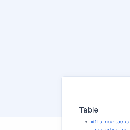
Table
«ՈՒն խաղատան
օptyuna համալi