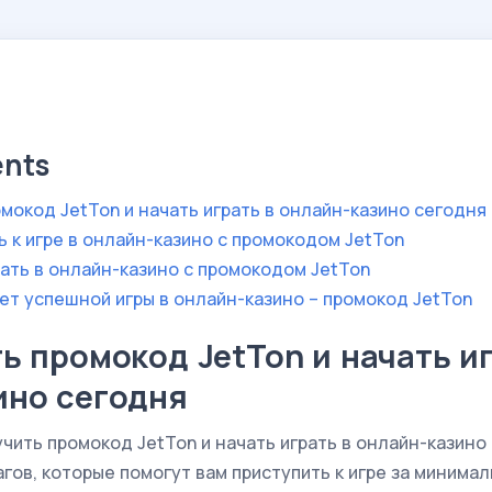
ents
омокод JetTon и начать играть в онлайн-казино сегодня
 к игре в онлайн-казино с промокодом JetTon
ать в онлайн-казино с промокодом JetTon
ет успешной игры в онлайн-казино – промокод JetTon
ь промокод JetTon и начать и
ино сегодня
чить промокод JetTon и начать играть в онлайн-казино
гов, которые помогут вам приступить к игре за минимал