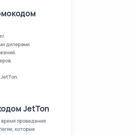
ромокодом
n!
ми дилерами.
жений.
еров.
JetTon.
кодом JetTon
ё время проведения
легии, которые