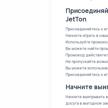
Присоединяйт
JetTon
Присоединяйтесь к иг
Начните играть в наш
Используйте промоко
Вы можете найти про
Промокод действител
Не пропускайте возмо
Вы можете использова
Присоединяйтесь к иг
Начните выиг
Начните выигрывать в
досуга в выгодное за