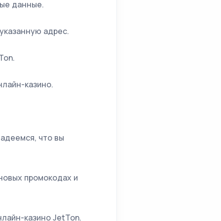
ные данные.
 указанную адрес.
Ton.
нлайн-казино.
надеемся, что вы
 новых промокодах и
нлайн-казино JetTon.