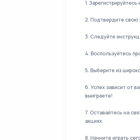
1. Зарегистрируйтесь
2. Подтвердите свою 
3. Следуйте инструкц
4. Воспользуйтесь пр
5. Выберите из широк
6. Успех зависит от в
выиграете!
7. Оставайтесь на св
акциях.
8. Начните играть се