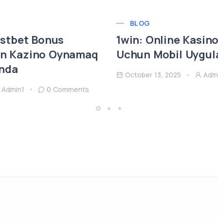
BLOG
stbet Bonus
1win: Online Kasi
ayn Kazino Oynamaq
Uchun Mobil Uygul
nda
October 13, 2025
Adm
Admin1
0 Comments