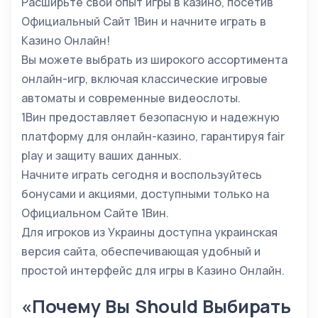
Расширьте свой опыт игры в казино, посетив
Официальный Сайт 1Вин и начните играть в
Казино Онлайн!
Вы можете выбрать из широкого ассортимента
онлайн-игр, включая классические игровые
автоматы и современные видеослоты.
1Вин предоставляет безопасную и надежную
платформу для онлайн-казино, гарантируя fair
play и защиту ваших данных.
Начните играть сегодня и воспользуйтесь
бонусами и акциями, доступными только на
Официальном Сайте 1Вин.
Для игроков из Украины доступна украинская
версия сайта, обеспечивающая удобный и
простой интерфейс для игры в Казино Онлайн.
«Почему Вы Should Выбирать