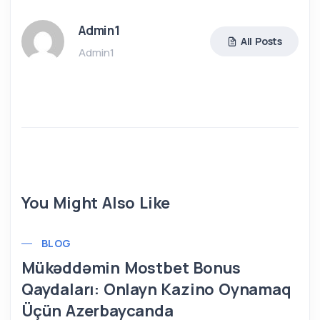
Admin1
All Posts
Admin1
You Might Also Like
BLOG
Mükəddəmin Mostbet Bonus
Qaydaları: Onlayn Kazino Oynamaq
Üçün Azerbaycanda