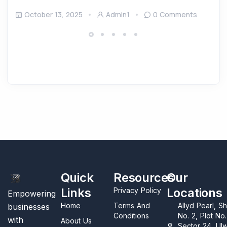
October 13, 2025
Admin1
0 Comments
Quick
Resources
Our
Links
Locations
Privacy Policy
Empowering
Home
Terms And
Allyd Pearl, S
businesses
Conditions
No. 2, Plot No
with
About Us
Sector 24, Ul