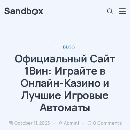
BLOG
Официальный Сайт
1Вин: Играйте в
Онлайн-Казино и
Лучшие Игровые
Автоматы
October 11, 2025
Admin1
0 Comments