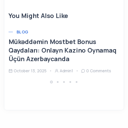
You Might Also Like
BLOG
Mükəddəmin Mostbet Bonus
Qaydaları: Onlayn Kazino Oynamaq
Üçün Azerbaycanda
October 13, 2025
Admin1
0 Comments