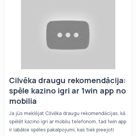
Cilvēka draugu rekomendācija:
spēle kazino igri ar 1win app no
mobilia
Ja jūs meklējat Cilvēka draugu rekomendācijas, kā
spēlēt kazino igri ar mobilu telefonom, tad 1win app
ir labākie spēles pakalpojumi, kas tiek pieejoti