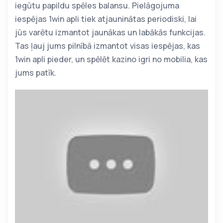
iegūtu papildu spēles balansu. Pielāgojuma
iespējas 1win apli tiek atjauninātas periodiski, lai
jūs varētu izmantot jaunākas un labākās funkcijas.
Tas ļauj jums pilnībā izmantot visas iespējas, kas
1win apli pieder, un spēlēt kazino igri no mobilia, kas
jums patīk.