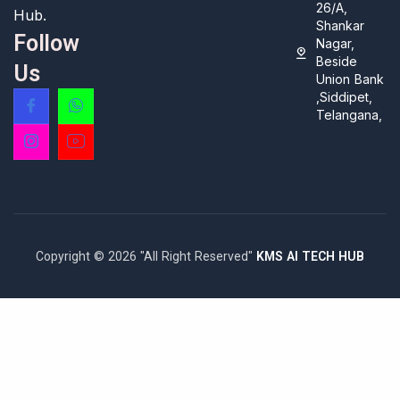
26/A,
Hub.
Shankar
Follow
Nagar,
Beside
Us
Union Bank
,Siddipet,
Telangana,
Copyright © 2026 "All Right Reserved"
KMS AI TECH HUB