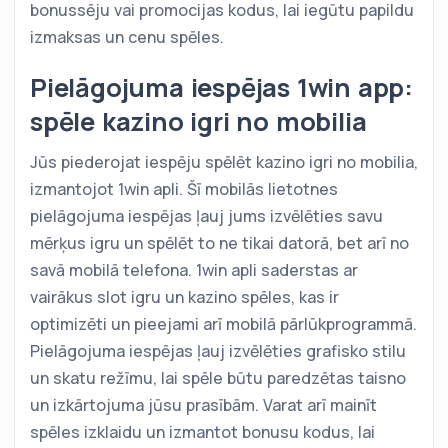
bonussēju vai promocijas kodus, lai iegūtu papildu
izmaksas un cenu spēles.
Pielāgojuma iespējas 1win app:
spēle kazino igri no mobilia
Jūs piederojat iespēju spēlēt kazino igri no mobilia,
izmantojot 1win apli. Šī mobilās lietotnes
pielāgojuma iespējas ļauj jums izvēlēties savu
mērķus igru un spēlēt to ne tikai datorā, bet arī no
savā mobilā telefona. 1win apli saderstas ar
vairākus slot igru un kazino spēles, kas ir
optimizēti un pieejami arī mobilā pārlūkprogrammā.
Pielāgojuma iespējas ļauj izvēlēties grafisko stilu
un skatu režīmu, lai spēle būtu paredzētas taisno
un izkārtojuma jūsu prasībām. Varat arī mainīt
spēles izklaidu un izmantot bonusu kodus, lai