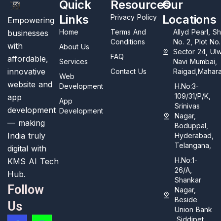
Quick
Resources
Our
Links
Locations
Privacy Policy
Empowering
Home
Terms And
Allyd Pearl, S
businesses
Conditions
No. 2, Plot No
with
About Us
Sector 24, Ul
FAQ
affordable,
Services
Navi Mumbai,
innovative
Contact Us
Raigad,Mahara
Web
website and
Development
H.No:3-
109/31/P/K,
app
App
Srinivas
development
Development
Nagar,
— making
Boduppal,
India truly
Hyderabad,
Telangana,
digital with
H.No:1-
KMS AI Tech
26/A,
Hub.
Shankar
Follow
Nagar,
Beside
Us
Union Bank
,Siddipet,