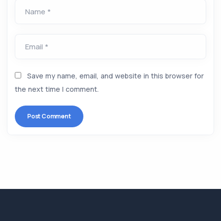
Name *
Email *
Save my name, email, and website in this browser for
the next time I comment.