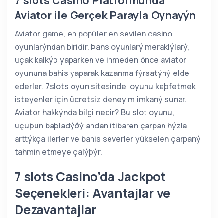
7 slots Casino Platformunda
Aviator ile Gerçek Parayla Oynayýn
Aviator game, en popüler en sevilen casino
oyunlarýndan biridir. Þans oyunlarý meraklýlarý,
uçak kalkýþ yaparken ve inmeden önce aviator
oyununa bahis yaparak kazanma fýrsatýný elde
ederler. 7slots oyun sitesinde, oyunu keþfetmek
isteyenler için ücretsiz deneyim imkaný sunar.
Aviator hakkýnda bilgi nedir? Bu slot oyunu,
uçuþun baþladýðý andan itibaren çarpan hýzla
arttýkça ilerler ve bahis severler yükselen çarpaný
tahmin etmeye çalýþýr.
7 slots Casino’da Jackpot
Seçenekleri: Avantajlar ve
Dezavantajlar