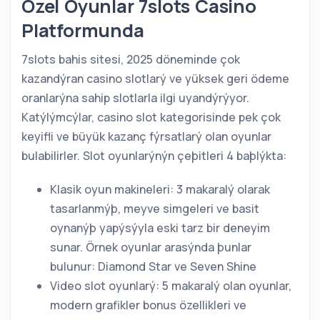
Özel Oyunlar 7slots Casino
Platformunda
7slots bahis sitesi, 2025 döneminde çok
kazandýran casino slotlarý ve yüksek geri ödeme
oranlarýna sahip slotlarla ilgi uyandýrýyor.
Katýlýmcýlar, casino slot kategorisinde pek çok
keyifli ve büyük kazanç fýrsatlarý olan oyunlar
bulabilirler. Slot oyunlarýnýn çeþitleri 4 baþlýkta:
Klasik oyun makineleri: 3 makaralý olarak
tasarlanmýþ, meyve simgeleri ve basit
oynanýþ yapýsýyla eski tarz bir deneyim
sunar. Örnek oyunlar arasýnda þunlar
bulunur: Diamond Star ve Seven Shine
Video slot oyunlarý: 5 makaralý olan oyunlar,
modern grafikler bonus özellikleri ve