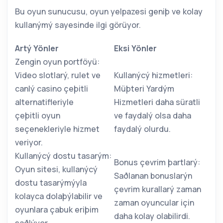
Bu oyun sunucusu, oyun yelpazesi geniþ ve kolay
kullanýmý sayesinde ilgi görüyor.
Artý Yönler
Eksi Yönler
Zengin oyun portföyü:
Video slotlarý, rulet ve
Kullanýcý hizmetleri:
canlý casino çeþitli
Müþteri Yardým
alternatifleriyle
Hizmetleri daha süratli
çeþitli oyun
ve faydalý olsa daha
seçenekleriyle hizmet
faydalý olurdu.
veriyor.
Kullanýcý dostu tasarým:
Bonus çevrim þartlarý:
Oyun sitesi, kullanýcý
Saðlanan bonuslarýn
dostu tasarýmýyla
çevrim kurallarý zaman
kolayca dolaþýlabilir ve
zaman oyuncular için
oyunlara çabuk eriþim
daha kolay olabilirdi.